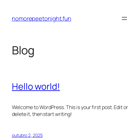
Pular
para
nomorepeetonight.fun
o
conteúdo
Blog
Hello world!
Welcome to WordPress. This is your first post. Edit or
delete it, then start writing!
outubro 2, 2025